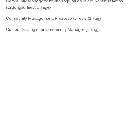
Community Management und Reputation in der Kommunikation
(Bildungsurlaub, 5 Tage)
Community Management: Prozesse & Tools (1 Tag)
Content-Strategie für Community Manager (1 Tag)
Content-Werkbank (2 Tage)
Daten visualisieren mit Infografiken & Co. (1,5 Tage)
Der Social-Media-Manager im Verband (2 Tage)
Dialog im Community Management (1 Tag)
Grundlagen Digitale Kommunikation und Social Media (1 Tag)
Grundlagen Social Media Monitoring und Tool-Auswahl (1 Tag)
Grundlagen-Workshop: Anständiges Community Management (1
Tag)
In 5 Tagen zum eigenen Unternehmensblog (5 Tage)