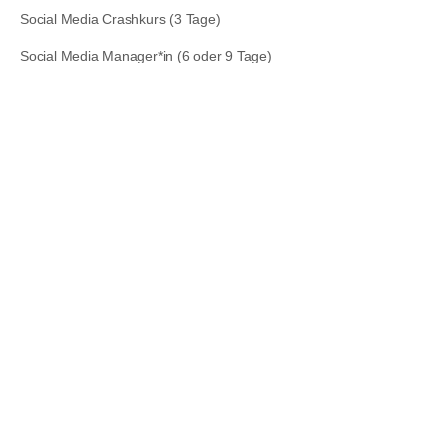
Social Media Crashkurs (3 Tage)
Social Media Manager*in (6 oder 9 Tage)
Social Media Monitoring für Behörden (1 Tag)
Social-Media-Monitoring und Erfolgsmessung für Ihre Strategie (2
Tage)
Tone of Voice: Optimierung oder Entwicklung (1 Tag)
Videochat kompakt: Zoom, Skype & Co. (1 Tag)
THEMEN
Community Management
Content Marketing
Content-Strategie